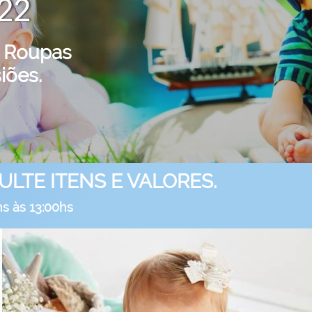
22
z! Roupas
iões.
TE ITENS E VALORES.
s às 13:00hs