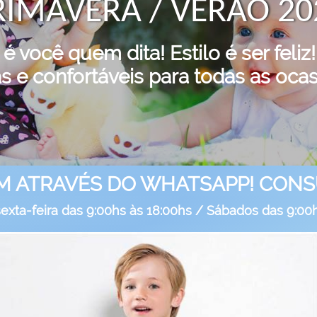
RIMAVERA / VERÃO 20
 você quem dita! Estilo é ser feli
as e confortáveis para todas as ocas
 ATRAVÉS DO WHATSAPP! CONSUL
exta-feira das 9:00hs às 18:00hs / Sábados das 9:00h