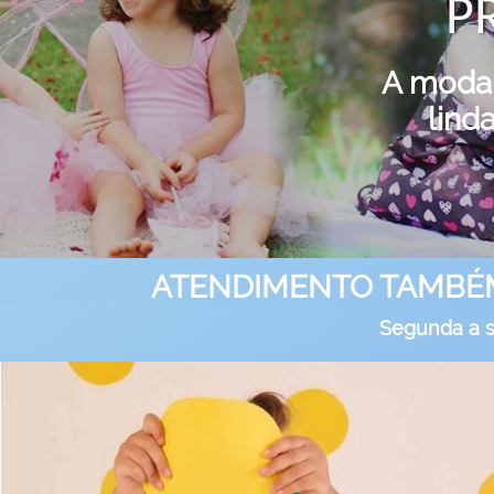
P
A moda é
lind
ATENDIMENTO TAMBÉM
Segunda a s